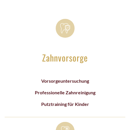
INLAYS
AUFBISSSCHIENE
WURZELBEHANDLUNG
ÄSTHETISCHE ZAHNHEILKUNDE
BLEACHING
Zahnvorsorge
VENEERS
FLOUROSE-FLECKEN ENTFERNEN
Vorsorgeuntersuchung
ALIGNER
Professionelle Zahnreinigung
ZAHNERSATZ
Putztraining für Kinder
CEREC
ZAHNIMPLANTATE