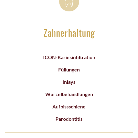
ZAHNBRÜCKEN
ZAHNPROTHESEN
Zahnerhaltung
PATIENTEN
ICON-Kariesinfiltration
NEUPATIENTEN
Füllungen
UNTERLAGEN
Inlays
FINANZIERUNG
Wurzelbehandlungen
Aufbissschiene
STANDORT
Parodontitis
TERMINE