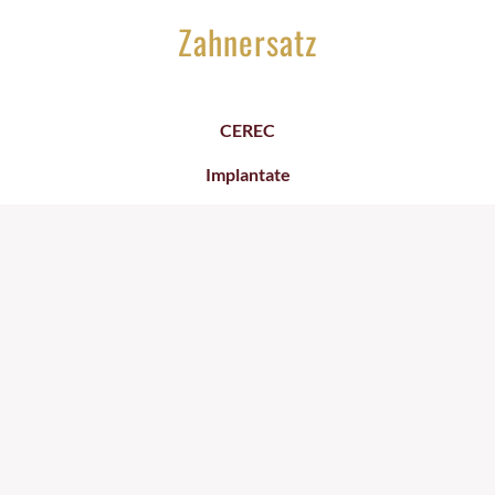
Zahnersatz
CEREC
Implantate
Brücken
Prothesen
Dr. Nele Bärsch