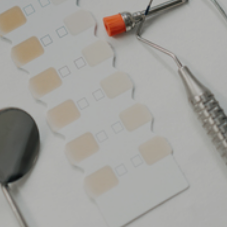
PHILOSOPHIE
SOZIALES ENGAGEMENT
ZAHNGOLDSPENDE
AKTUELLES
LEISTUNGEN
ZAHNVORSORGE
PROFESSIONELLE ZAHNREINIGUNG
PUTZTRAINING FÜR KINDER
PARODONTITIS