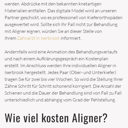
werden. Abdrücke mit den bekannten knetartigen
ZAHNERSATZ
Materialien entfallen. Das digitale Model wird an unseren
Partner geschickt, wo es professionell von Kieferorthopäden
CEREC
ausgewertet wird. Sollte sich Ihr Fall nicht zur Behandlung
ZAHNIMPLANTATE
mit Aligner eignen, würden Sie an dieser Stelle von
Ihrem
Zahnarzt in Iserbrook
informiert.
ZAHNBRÜCKEN
ZAHNPROTHESEN
Andernfalls wird eine Animation des Behandlungsverlaufs
und nach einem Aufklärungsgespräch ein Kostenplan
erstellt. Im Anschluss werden Ihre individuellen Aligner in
Iserbrook hergestellt. Jedes Paar (Ober- und Unterkiefer)
tragen Sie für zwei bis vier Wochen. So wird die Stellung Ihrer
PATIENTEN
Zähne Schritt für Schritt schonend korrigiert. Die Anzahl der
Schienen und die Dauer der Behandlung sind von Fall zu Fall
NEUPATIENTEN
unterschiedlich und abhängig vom Grad der Fehlstellung.
UNTERLAGEN
Wie viel kosten Aligner?
FINANZIERUNG