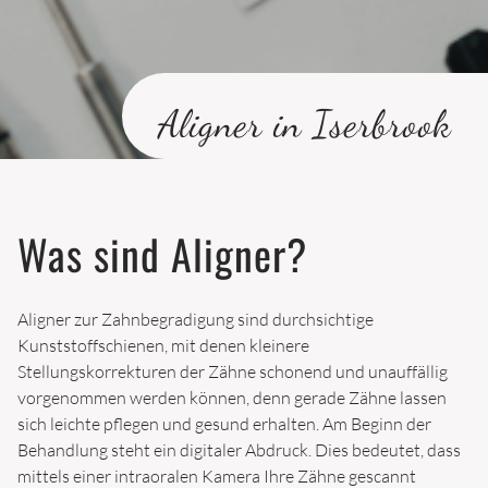
ZAHNERHALTUNG
KARIESINFILTRATION (ICON)
FÜLLUNGEN
Aligner in Iserbrook
INLAYS
AUFBISSSCHIENE
WURZELBEHANDLUNG
Was sind Aligner?
ÄSTHETISCHE ZAHNHEILKUNDE
Aligner zur Zahnbegradigung sind durchsichtige
BLEACHING
Kunststoffschienen, mit denen kleinere
VENEERS
Stellungskorrekturen der Zähne schonend und unauffällig
vorgenommen werden können, denn gerade Zähne lassen
FLOUROSE-FLECKEN ENTFERNEN
sich leichte pflegen und gesund erhalten. Am Beginn der
ALIGNER
Behandlung steht ein digitaler Abdruck. Dies bedeutet, dass
mittels einer intraoralen Kamera Ihre Zähne gescannt