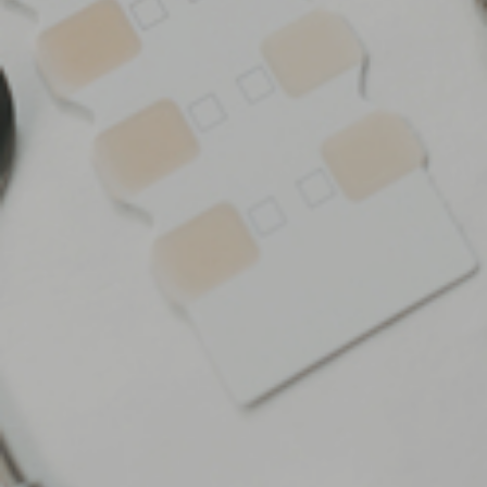
TEAM
PHILOSOPHIE
SOZIALES ENGAGEMENT
ZAHNGOLDSPENDE
AKTUELLES
LEISTUNGEN
ZAHNVORSORGE
PROFESSIONELLE ZAHNREINIGUNG
PUTZTRAINING FÜR KINDER