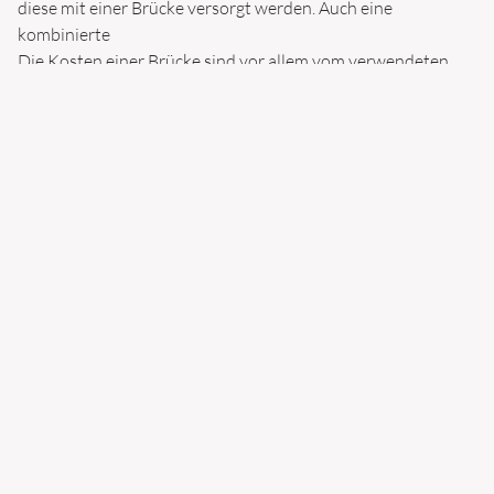
diese mit einer Brücke versorgt werden. Auch eine
kombinierte
Die Kosten einer Brücke sind vor allem vom verwendeten
Material und der Anzahl der zu ersetzenden Zähne abhängig.
Nach ausführliche Beratung und Planung erstellen wir Ihnen
einen Kostenplan.
TERMIN VEREINBAREN
FINANZIERUNG
Dr. Nele Bärsch