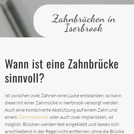
PARODONTITIS
ZAHNERHALTUNG
Zahnbrücken in
Iserbrook
KARIESINFILTRATION (ICON)
FÜLLUNGEN
INLAYS
Wann ist eine Zahnbrücke
AUFBISSSCHIENE
WURZELBEHANDLUNG
sinnvoll?
ÄSTHETISCHE ZAHNHEILKUNDE
Ist zwischen zwei Zähnen eine Lücke entstanden, so kann
BLEACHING
diese mit einer Zahnrücke in Iserbrook versorgt werden.
Auch eine kombinierte Abstützung auf einem Zahn und
VENEERS
einem
Zahnmplantat
, oder auch zwei Implantaten, ist
möglich. Brücken werden fest eingeklebt und lassen sich
FLOUROSE-FLECKEN ENTFERNEN
anschließend in der Regel nicht entfernen, ohne die Brücke