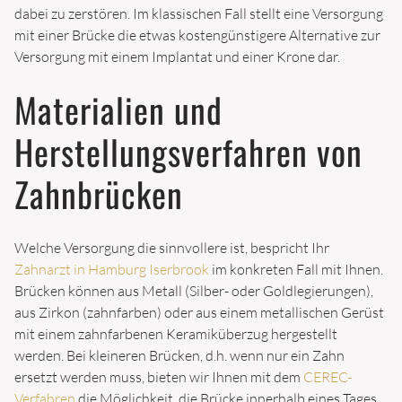
ALIGNER
dabei zu zerstören. Im klassischen Fall stellt eine Versorgung
mit einer Brücke die etwas kostengünstigere Alternative zur
Versorgung mit einem Implantat und einer Krone dar.
ZAHNERSATZ
Materialien und
CEREC
ZAHNIMPLANTATE
Herstellungsverfahren von
ZAHNBRÜCKEN
Zahnbrücken
ZAHNPROTHESEN
Welche Versorgung die sinnvollere ist, bespricht Ihr
Zahnarzt in Hamburg Iserbrook
im konkreten Fall mit Ihnen.
PATIENTEN
Brücken können aus Metall (Silber- oder Goldlegierungen),
aus Zirkon (zahnfarben) oder aus einem metallischen Gerüst
NEUPATIENTEN
mit einem zahnfarbenen Keramiküberzug hergestellt
werden. Bei kleineren Brücken, d.h. wenn nur ein Zahn
UNTERLAGEN
ersetzt werden muss, bieten wir Ihnen mit dem
CEREC-
Verfahren
die Möglichkeit, die Brücke innerhalb eines Tages