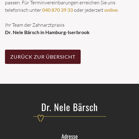
WURZELBEHANDLUNG
passen. Für Terminvereinbarungen erreichen Sie uns
telefonisch unter
040 870 39 33
oder jederzeit
online
.
ÄSTHETISCHE ZAHNHEILKUNDE
Ihr Team der Zahnarztpraxis
BLEACHING
Dr. Nele Bärsch in Hamburg-Iserbrook
VENEERS
FLOUROSE-FLECKEN ENTFERNEN
ZURÜCK ZUR ÜBERSICHT
ALIGNER
ZAHNERSATZ
CEREC
Dr. Nele Bärsch
ZAHNIMPLANTATE
ZAHNBRÜCKEN
ZAHNPROTHESEN
Adresse