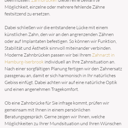
Möglichkeit, einzelne oder mehrere fehlende Zähne
LEISTUNGEN
festsitzend zu ersetzen.
ZAHNVORSORGE
Dabei schließen wir die entstandene Lücke mit einem
PROFESSIONELLE ZAHNREINIGUNG
künstlichen Zahn, den wir an den angrenzenden Zähnen
oder auf Implantaten befestigen. So können wir Funktion,
PUTZTRAINING FÜR KINDER
Stabilität und Ästhetik sinnvoll miteinander verbinden.
Moderne Zahnbrücken passen wir bei Ihrem
Zahnarzt in
PARODONTITIS
Hamburg-Iserbrook
individuell an Ihre Zahnsituation an.
Nach einer sorgfältigen Planung fertigen wir den Zahnersatz
ZAHNERHALTUNG
passgenau an, damit er sich harmonisch in Ihr natürliches
Gebiss einfügt. Dabei achten wir auf eine natürliche Optik
KARIESINFILTRATION (ICON)
und einen angenehmen Tragekomfort.
FÜLLUNGEN
Ob eine Zahnbrücke für Sie infrage kommt, prüfen wir
INLAYS
gemeinsam mit Ihnen in einem persönlichen
AUFBISSSCHIENE
Beratungsgespräch. Gerne zeigen wir Ihnen, welche
Möglichkeiten zu Ihrer Mundsituation und Ihren Wünschen