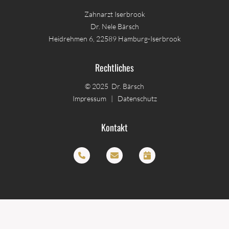
Zahnarzt Iserbrook
Dr. Nele Bärsch
Heidrehmen 6, 22589 Hamburg-Iserbrook
PATIENTEN
NEUPATIENTEN
Rechtliches
UNTERLAGEN
© 2025 Dr. Bärsch
Impressum
|
Datenschutz
FINANZIERUNG
Kontakt
STANDORT
TERMINE