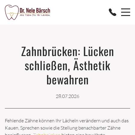
STARTSEITE
Zahnbrücken: Lücken
PRAXIS
schließen, Ästhetik
TEAM
bewahren
PHILOSOPHIE
SOZIALES ENGAGEMENT
28.07.2026
ZAHNGOLDSPENDE
Fehlende Zähne können Ihr Lächeln verändern und auch das
AKTUELLES
Kauen, Sprechen sowie die Stellung benachbarter Zähne
beeinflussen.
Zahnbrücken
bieten eine bewährte